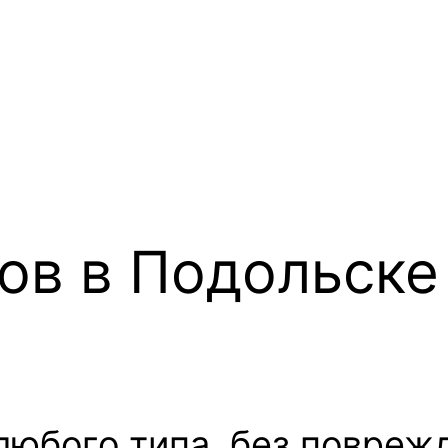
ов в Подольске
юбого типа, без поврежд