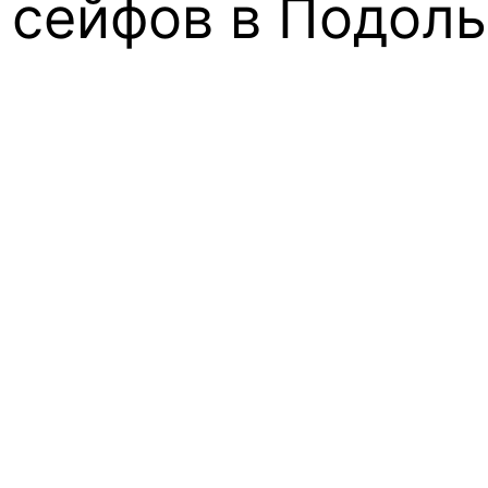
 сейфов
в Подоль