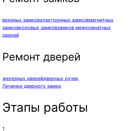
врезных замков
электронных замков
магнитных
замков
кодовых замков
замков межкомнатных
дверей
Ремонт дверей
железных дверей
дверных ручек
Личинки дверного замка
Этапы работы
1